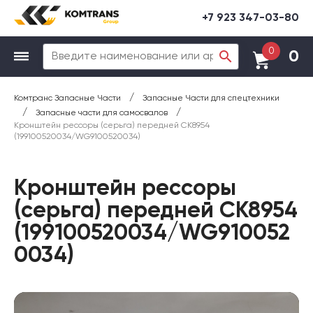
+7 923 347-03-80
0
0
/
Комтранс Запасные Части
Запасные Части для спецтехники
/
/
Запасные части для самосвалов
Кронштейн рессоры (серьга) передней CK8954
(199100520034/WG9100520034)
Кронштейн рессоры
(серьга) передней CK8954
(199100520034/WG910052
0034)