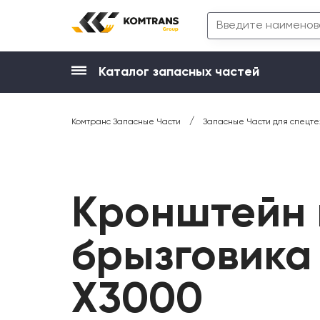
Каталог запасных частей
/
Комтранс Запасные Части
Запасные Части для спецте
Кронштейн 
брызговика
X3000