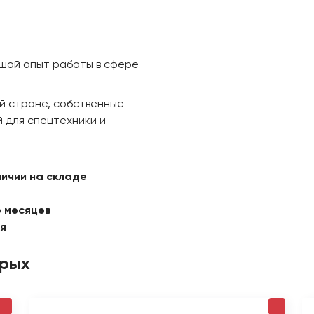
ьшой опыт работы в сфере
й стране, собственные
 для спецтехники и
личии на складе
6 месяцев
ая
орых