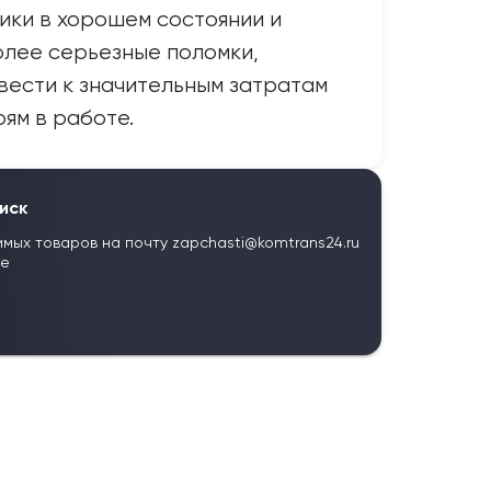
ики в хорошем состоянии и
лее серьезные поломки,
вести к значительным затратам
оям в работе.
иск
имых товаров на почту
zapchasti@komtrans24.ru
те