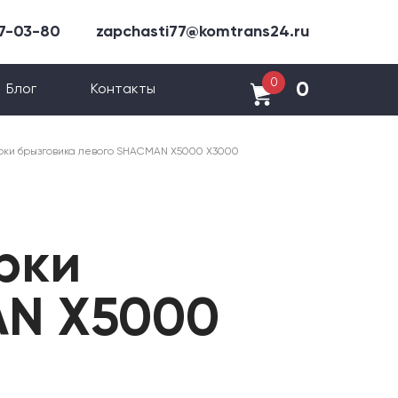
47-03-80
zapchasti77@komtrans24.ru
0
0
Блог
Контакты
ки брызговика левого SHACMAN X5000 X3000
рки
AN X5000