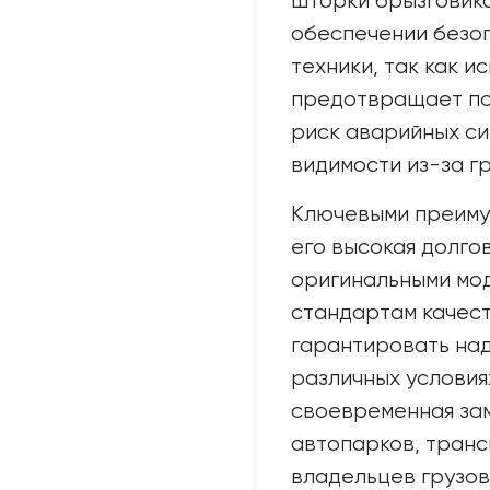
шторки брызговика
обеспечении безо
техники, так как 
предотвращает по
риск аварийных си
видимости из-за гр
Ключевыми преиму
его высокая долго
оригинальными мод
стандартам качест
гарантировать на
различных условия
своевременная зам
автопарков, транс
владельцев грузов