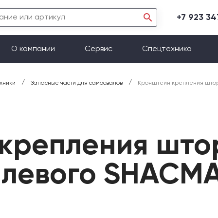
+7 923 3
О компании
Сервис
Спецтехника
/
/
хники
Запасные части для самосвалов
Кронштейн крепления штор
крепления што
 левого SHACM