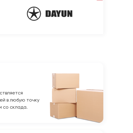
ствляется
ей в любую точку
м со склада.