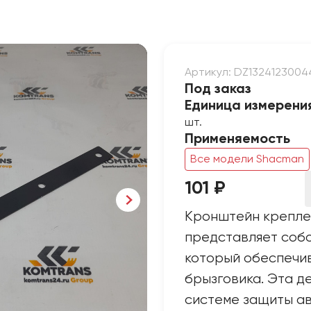
Артикул: DZ1324123004
Под заказ
Единица измерени
шт.
Применяемость
Все модели Shacman
101 ₽
Кронштейн крепле
представляет собо
который обеспечи
брызговика. Эта д
системе защиты ав