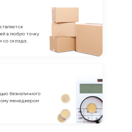
ствляется
ей в любую точку
м со склада.
щью безналичного
ному менеджером