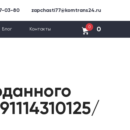
47-03-80
zapchasti77@komtrans24.ru
0
0
Блог
Контакты
рданного
1114310125/