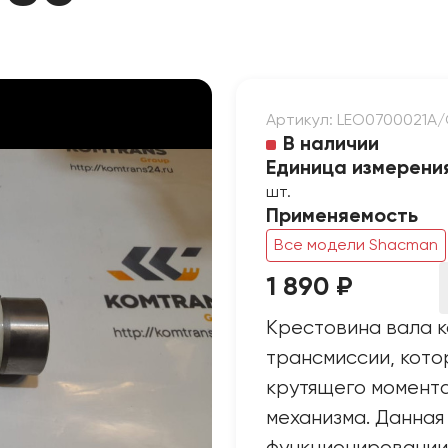
Артикул: LEO0700021A
В наличии
Единица измерени
шт.
Применяемость
Все модели Shacman
1 890 ₽
Крестовина вала к
трансмиссии, кот
крутящего момента
механизма. Данная