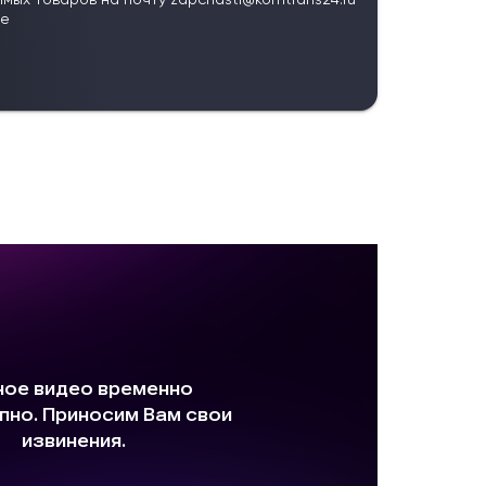
имых товаров на почту
zapchasti@komtrans24.ru
те