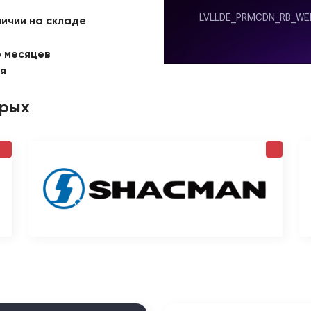
личии на складе
6 месяцев
ая
орых