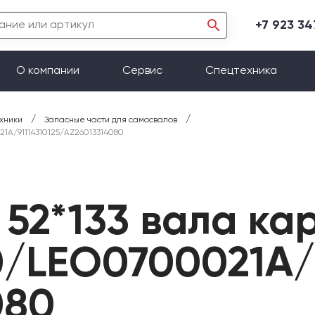
+7 923 3
О компании
Сервис
Спецтехника
/
/
хники
Запасные части для самосвалов
1A/91114310125/AZ26013314080
52*133 вала ка
0/LEO0700021A/9
080