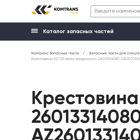
Каталог запасных частей
/
Комтранс Запасные Части
Запасные Части для спецте
Крестовина 52*133 вала карданного 26013314080/LEO070002
Крестовина 
2601331408
AZ26013314