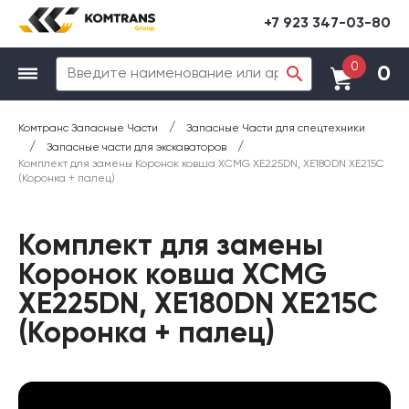
+7 923 347-03-80
0
0
/
Комтранс Запасные Части
Запасные Части для спецтехники
/
/
Запасные части для экскаваторов
Комплект для замены Коронок ковша XCMG XE225DN, XE180DN XE215C
(Коронка + палец)
Комплект для замены
Коронок ковша XCMG
XE225DN, XE180DN XE215C
(Коронка + палец)