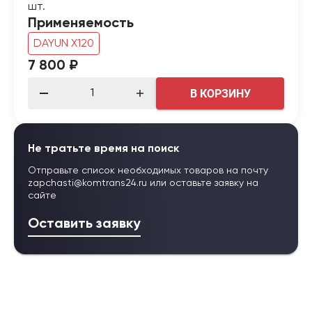
шт.
Применяемость
DAYUN X120
7 800 ₽
В КОРЗИНУ
Не тратьте время на поиск
Отправьте список необходимых товаров на почту
zapchasti@komtrans24.ru
или оставьте заявку на
сайте
Оставить заявку