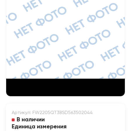
Артикул: FW2205QT385D563502044
В наличии
Единица измерения