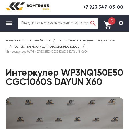
+7 923 347-03-80
0
0
/
Комтранс Запасные Части
Запасные Части для спецтехники
/
/
Запасные части для рефрижераторов
Интеркулер WP3NQ150E50 CGC1060S DAYUN X60
Интеркулер WP3NQ150E50
CGC1060S DAYUN X60