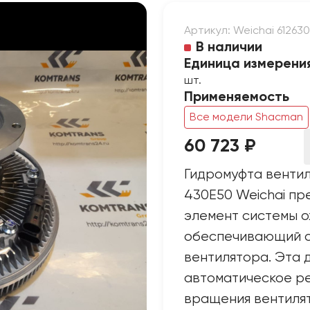
Артикул: Weichai 61263
В наличии
Единица измерени
шт.
Применяемость
Все модели Shacman
60 723 ₽
Гидромуфта венти
430E50 Weichai пр
элемент системы о
обеспечивающий о
вентилятора. Эта 
автоматическое р
вращения вентилят