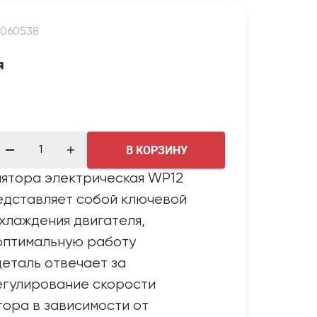
0060538
я
В КОРЗИНУ
лятора электрическая WP12
едставляет собой ключевой
хлаждения двигателя,
птимальную работу
деталь отвечает за
егулирование скорости
ора в зависимости от