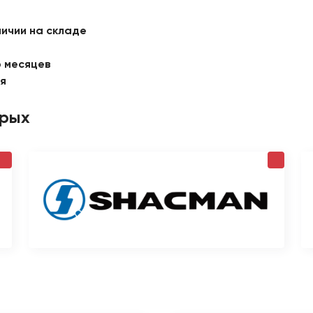
личии на складе
6 месяцев
ая
орых