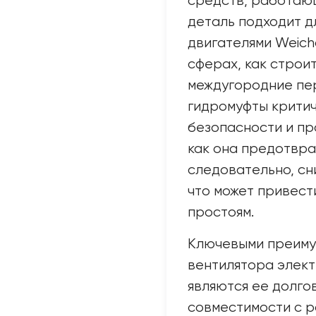
средств, работающ
деталь подходит д
двигателями Weicha
сферах, как строит
междугородние пе
гидромуфты критич
безопасности и пр
как она предотвра
следовательно, сн
что может привест
простоям.
Ключевыми преиму
вентилятора элект
являются ее долго
совместимости с р