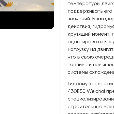
температуры двига
поддерживать его 
значений. Благода
действия, гидрому
крутящий момент, 
адаптироваться к 
нагрузку на двига
что в свою очеред
топлива и повыше
системы охлаждени
Гидромуфта венти
430E50 Weichai пр
специализированно
строительные маш