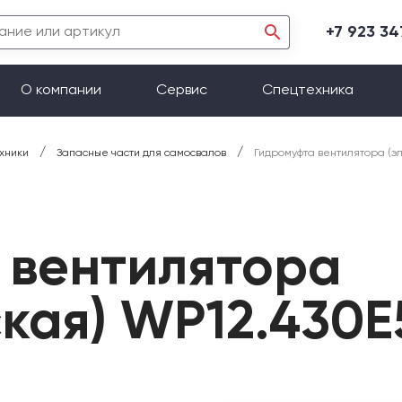
+7 923 3
О компании
Сервис
Спецтехника
/
/
хники
Запасные части для самосвалов
Гидромуфта вентилятора (э
 вентилятора
кая) WP12.430E