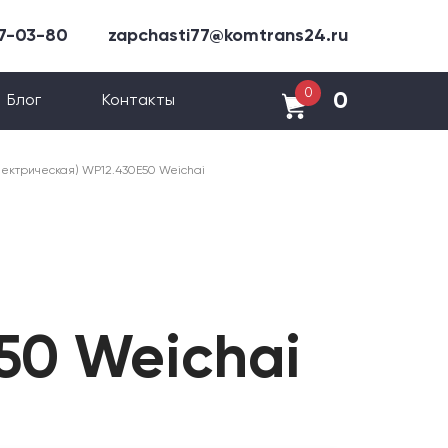
47-03-80
zapchasti77@komtrans24.ru
0
0
Блог
Контакты
лектрическая) WP12.430E50 Weichai
50 Weichai