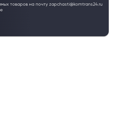
имых товаров на почту
zapchasti@komtrans24.ru
те