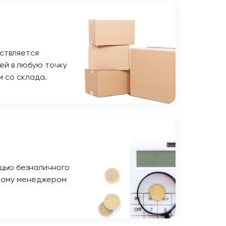
ствляется
ей в любую точку
м со склада.
щью безналичного
ному менеджером