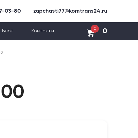
47-03-80
zapchasti77@komtrans24.ru
0
0
Блог
Контакты
00
000