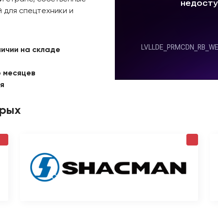
 для спецтехники и
личии на складе
6 месяцев
ая
орых