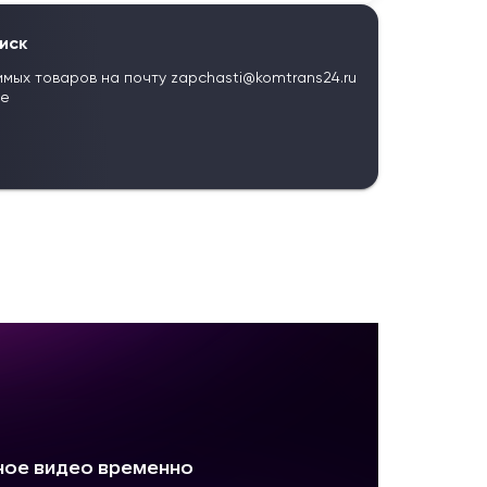
иск
имых товаров на почту
zapchasti@komtrans24.ru
те