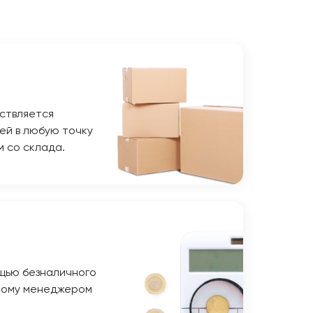
ствляется
ей в любую точку
м со склада.
щью безналичного
ному менеджером