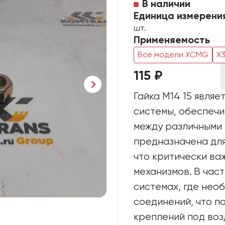
В наличии
Единица измерени
шт.
Применяемость
Все модели XCMG
X
115 ₽
Гайка М14 15 явля
системы, обеспеч
между различными 
предназначена для
что критически ва
механизмов. В част
системах, где нео
соединений, что п
креплений под воз