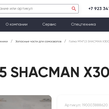
+7 923 3
О компании
Сервис
Спецтехника
/
/
хники
Запасные части для самосвалов
Гайка М14*1,5 SHACMAN X30
1,5 SHACMAN X3
Артикул: 190003888620