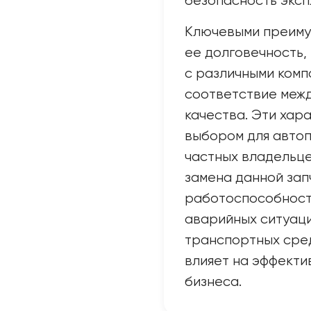
безопасность эксп
Ключевыми преимущ
ее долговечность,
с различными комп
соответствие меж
качества. Эти хар
выбором для автоп
частных владельце
замена данной зап
работоспособност
аварийных ситуаци
транспортных сред
влияет на эффекти
бизнеса.