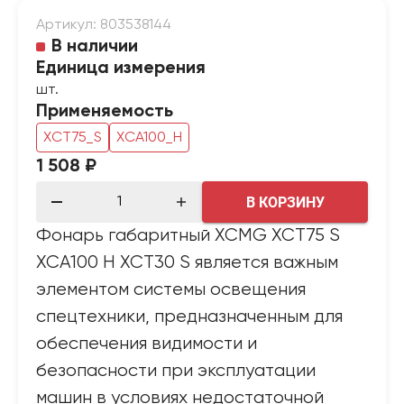
Артикул: 803538144
В наличии
Единица измерения
шт.
Применяемость
XCT75_S
XCA100_H
1 508 ₽
В КОРЗИНУ
Фонарь габаритный XCMG XCT75 S
XCA100 H XCT30 S является важным
элементом системы освещения
спецтехники, предназначенным для
обеспечения видимости и
безопасности при эксплуатации
машин в условиях недостаточной