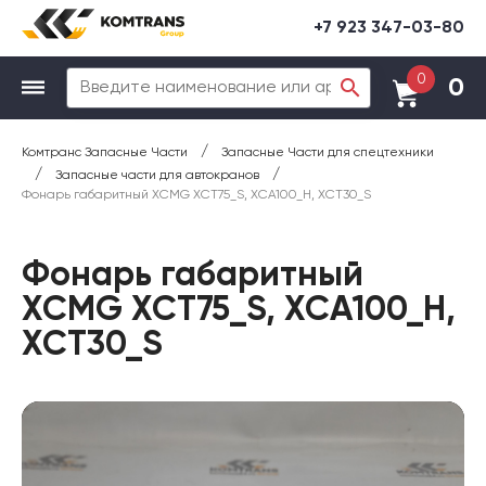
+7 923 347-03-80
0
0
/
Комтранс Запасные Части
Запасные Части для спецтехники
/
/
Запасные части для автокранов
Фонарь габаритный XCMG XCT75_S, XCA100_H, XCT30_S
Фонарь габаритный
XCMG XCT75_S, XCA100_H,
XCT30_S