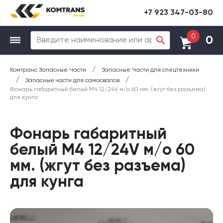
+7 923 347-03-80
0
0
/
Комтранс Запасные Части
Запасные Части для спецтехники
/
/
Запасные части для самосвалов
Фонарь габаритный белый М4 12/24V м/о 60 мм. (жгут без разъема)
для кунга
Фонарь габаритный
белый М4 12/24V м/о 60
мм. (жгут без разъема)
для кунга