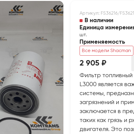
Артикул: FS36216/FS362
В наличии
Единица измерени
шт.
Применяемость
Все модели Shacman
2 905 ₽
Фильтр топливны
L3000 является ва
системы, предназн
загрязнений и при
заключается в пр
таких как грязь и 
двигателя. Это по