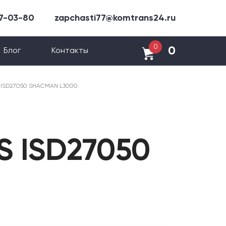
47-03-80
zapchasti77@komtrans24.ru
0
0
Блог
Контакты
 ISD27050 SHACMAN L3000
 ISD27050