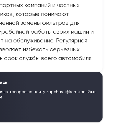
портных компаний и частных
иков, которые понимают
менной замены фильтров для
еребойной работы своих машин и
т на обслуживание. Регулярная
зволяет избежать серьезных
ь срок службы всего автомобиля.
иск
имых товаров на почту
zapchasti@komtrans24.ru
те