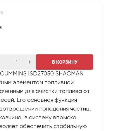
18
я
В КОРЗИНУ
й CUMMINS ISD27050 SHACMAN
жным элементом топливной
аченным для очистки топлива от
месей. Его основная функция
едотвращении попадания частиц,
ржавчина, в систему впрыска
зволяет обеспечить стабильную