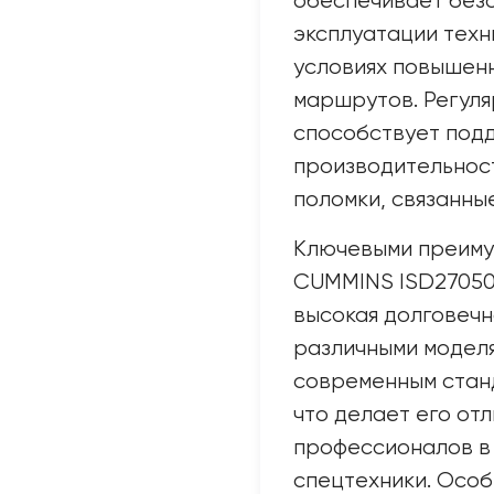
обеспечивает без
эксплуатации техн
условиях повышенн
маршрутов. Регуля
способствует под
производительнос
поломки, связанны
Ключевыми преиму
CUMMINS ISD27050
высокая долговечн
различными моделя
современным стан
что делает его от
профессионалов в
спецтехники. Особ