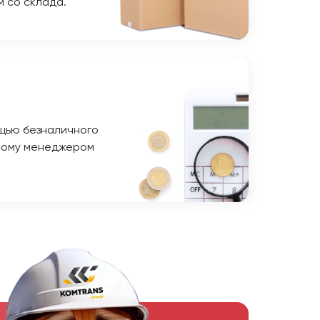
м со склада.
щью безналичного
ному менеджером