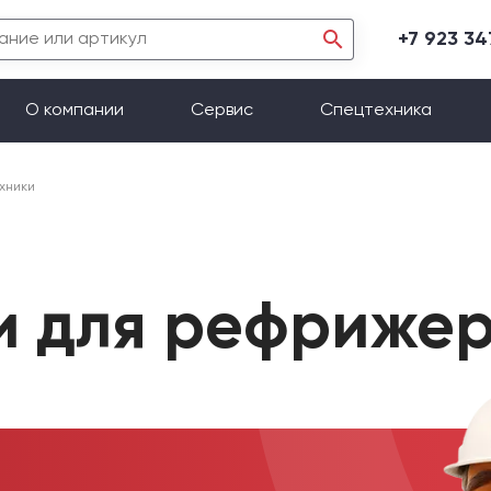
+7 923 3
О компании
Сервис
Спецтехника
хники
и для рефриже