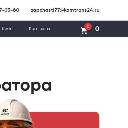
47-03-80
zapchasti77@komtrans24.ru
0
0
Блог
Контакты
ратора