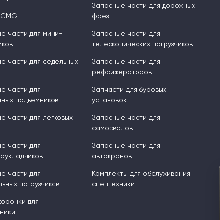
Запасные части для дорожных
XCMG
фрез
е части для мини-
Запасные части для
иков
телескопических погрузчиков
е части для седельных
Запасные части для
рефрижераторов
е части для
Запчасти для буровых
ных подъемников
установок
е части для легковых
Запасные части для
самосвалов
е части для
Запасные части для
оукладчиков
автокранов
е части для
Комплекты для обслуживания
ьных погрузчиков
спецтехники
 коронки для
ники