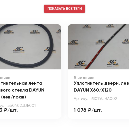
ПОКАЗАТЬ ВСЕ ТЕГИ
личии
В наличии
отнительная лента
Уплотнитель двери, ле
ового стекла DAYUN
DAYUN X60/X120
 (лев/прав)
Артикул: 610116JBA002
кул: 550402JDE001
3 ₽/шт.
1 078 ₽/шт.