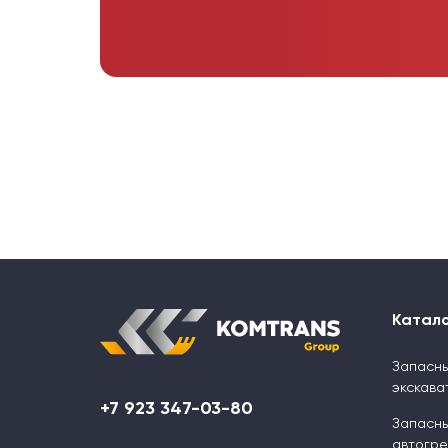
Катал
Запасны
экскава
+7 923 347-03-80
Запасны
автогр