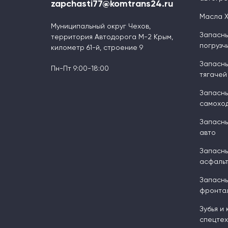
zapchasti77@komtrans24.ru
Масла 
Муниципальный округ Чехов,
Запасны
территория Автодорога М-2 Крым,
погрузч
километр 61-й, строение 9
Запасны
Пн-Пт 9:00-18:00
тягачей
Запасны
самоход
Запасны
авто
Запасны
асфальт
Запасны
фронтал
Зубья и
спецтех