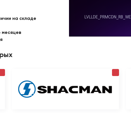
личии на складе
6 месяцев
ая
орых