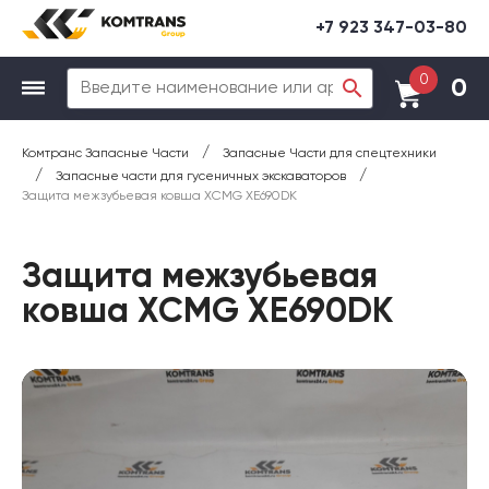
+7 923 347-03-80
0
0
/
Комтранс Запасные Части
Запасные Части для спецтехники
/
/
Запасные части для гусеничных экскаваторов
Защита межзубьевая ковша XCMG XE690DK
Защита межзубьевая
ковша XCMG XE690DK