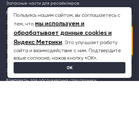
Запасные части для ресайклеров
Масла Комтранс
Пользуясь нашим сайтом, вы соглашаетесь с
×
Запасные части для дорожных фрез
мы используем и
тем, что
Запасные части для телескопических погрузчиков
обрабатывает данные cookies и
Яндекс Метрики
Запасные части для рефрижераторов
. Это улучшает работу
сайта и взаимодействие с ним. Подтвердите
Запчасти для буровых установок
ваше согласие, нажав кнопку «OK».
Запасные части для самосвалов
OK
Запасные части для автокранов
Комплекты для обслуживания спецтехники
Меню
О компании
Сервис
Спецтехника
Блог
Контакты
Карта сайта
Клиентский сервис
Политика конфиденциальности