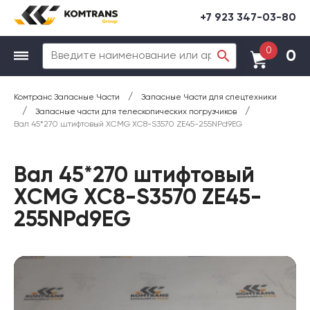
+7 923 347-03-80
0
0
/
Комтранс Запасные Части
Запасные Части для спецтехники
/
/
Запасные части для телескопических погрузчиков
Вал 45*270 штифтовый XCMG ХС8-S3570 ZE45-255NPd9EG
Вал 45*270 штифтовый
XCMG ХС8-S3570 ZE45-
255NPd9EG