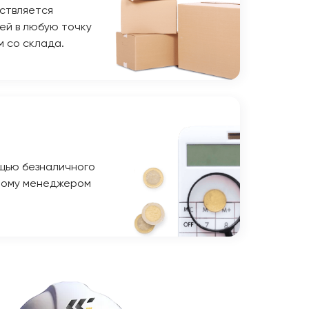
ствляется
ей в любую точку
м со склада.
щью безналичного
ному менеджером