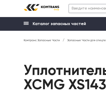
Каталог запасных частей
/
Комтранс Запасные Части
Запасные Части для спецте
Уплотнитель
XCMG XS143