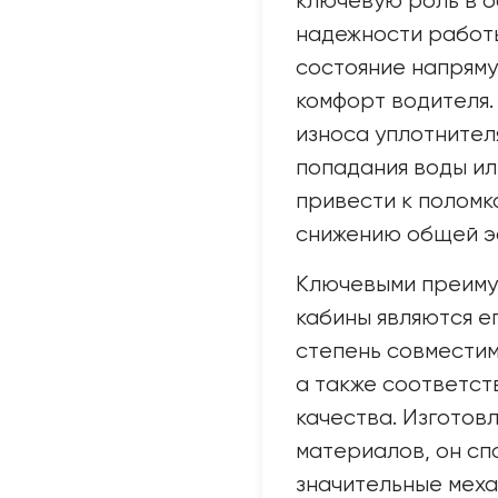
ключевую роль в о
надежности работы
состояние напряму
комфорт водителя.
износа уплотнител
попадания воды или
привести к поломк
снижению общей э
Ключевыми преиму
кабины являются е
степень совместим
а также соответст
качества. Изготов
материалов, он с
значительные меха