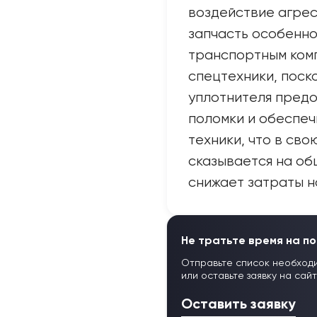
воздействие агре
запчасть особенно
транспортным ком
спецтехники, поск
уплотнителя пред
поломки и обеспе
техники, что в св
сказывается на об
снижает затраты н
Не тратьте время на по
Отправьте список необход
или оставьте заявку на сай
Оставить заявку