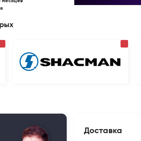
6 месяцев
ая
орых
Доставка