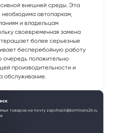
ссивной внешней среды. Эта
 необходима автопаркам,
паниям и владельцам
ольку своевременная замена
отвращает более серьезные
чивает бесперебойную работу
ою очередь положительно
щей производительности и
а обслуживание.
иск
имых товаров на почту
zapchasti@komtrans24.ru
те