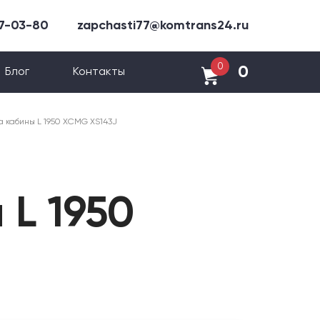
47-03-80
zapchasti77@komtrans24.ru
0
0
Блог
Контакты
а кабины L 1950 XCMG XS143J
 L 1950