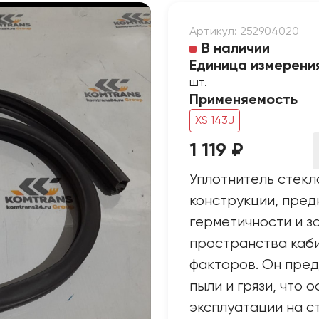
Артикул: 252904020
В наличии
Единица измерени
шт.
Применяемость
XS 143J
1 119 ₽
Уплотнитель стекл
конструкции, пред
герметичности и з
пространства каб
факторов. Он пре
пыли и грязи, что 
эксплуатации на с