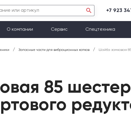
+7 923 3
О компании
Сервис
Спецтехника
/
/
хники
Запасные части для вибрационных катков
Шайба замковая 8
овая 85 шесте
ортового редук