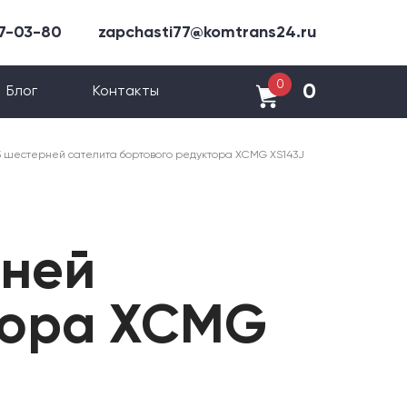
47-03-80
zapchasti77@komtrans24.ru
0
0
Блог
Контакты
5 шестерней сателита бортового редуктора XCMG XS143J
рней
тора XCMG