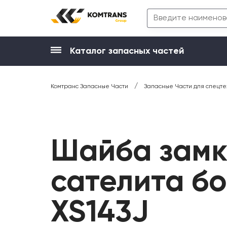
Каталог запасных частей
/
Комтранс Запасные Части
Запасные Части для спецте
Шайба замк
сателита б
XS143J