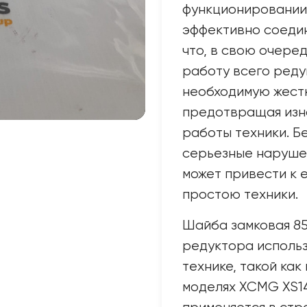
функционировании 
эффективно соедин
что, в свою очере
работу всего ред
необходимую жестк
предотвращая изн
работы техники. Б
серьезные нарушен
может привести к е
простою техники.
Шайба замковая 8
редуктора исполь
технике, такой как
моделях XCMG XS14