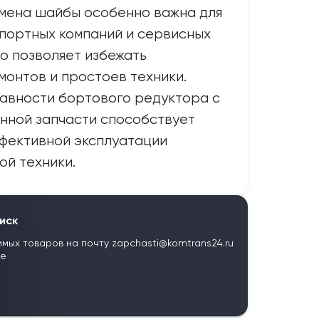
мена шайбы особенно важна для
портных компаний и сервисных
то позволяет избежать
онтов и простоев техники.
авности бортового редуктора с
нной запчасти способствует
фективной эксплуатации
й техники.
иск
имых товаров на почту
zapchasti@komtrans24.ru
те