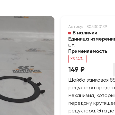
Артикул: 805300139
В наличии
Единица измерени
шт.
Применяемость
XS 143J
149 ₽
Шайба замковая 8
редуктора предст
механизма, котор
передачу крутящег
редуктора. Эта де