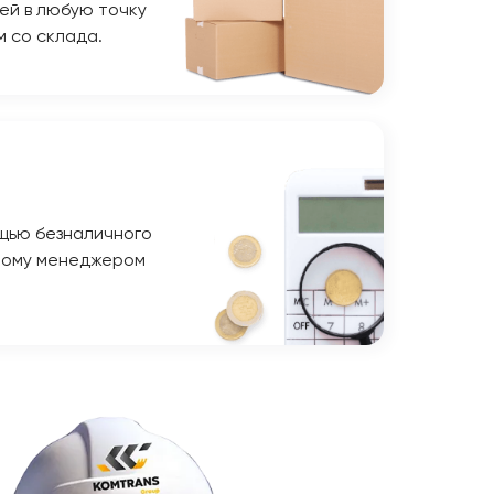
ей в любую точку
м со склада.
щью безналичного
ному менеджером