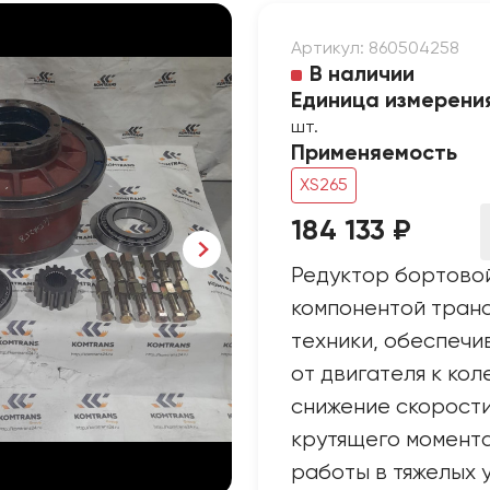
Артикул: 860504258
В наличии
Единица измерени
шт.
Применяемость
XS265
184 133 ₽
Редуктор бортовой
компонентой тран
техники, обеспечи
от двигателя к кол
снижение скорост
крутящего момента
работы в тяжелых 