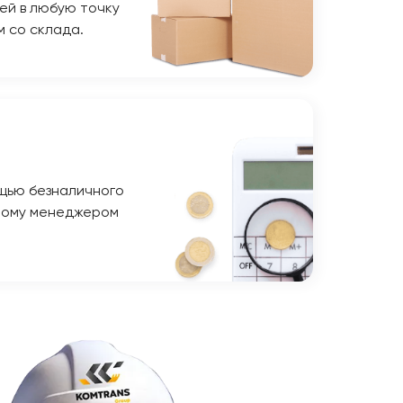
ей в любую точку
м со склада.
щью безналичного
ному менеджером