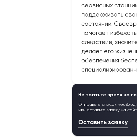
сервисных станций
поддерживать свою
состоянии. Своев
помогает избежать
следствие, значите
делает его жизнен
обеспечения бесп
специализированно
Не тратьте время на по
Отправьте список необход
или оставьте заявку на сай
Оставить заявку