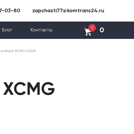
47-03-80
zapchasti77@komtrans24.ru
0
0
Блог
Контакты
 в сборе XCMG XS265
е XCMG