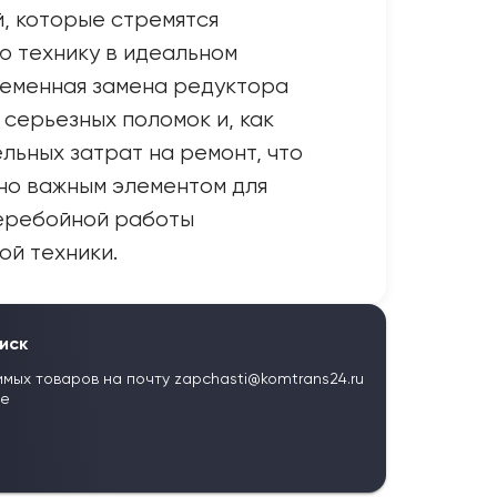
, которые стремятся
 технику в идеальном
ременная замена редуктора
 серьезных поломок и, как
льных затрат на ремонт, что
но важным элементом для
еребойной работы
й техники.
иск
имых товаров на почту
zapchasti@komtrans24.ru
те