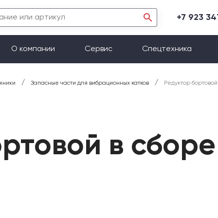
+7 923 3
О компании
Сервис
Спецтехника
/
/
хники
Запасные части для вибрационных катков
Редуктор бортовой
ортовой в сбор