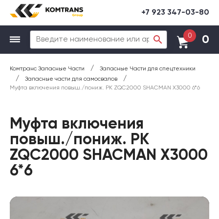
+7 923 347-03-80
0
0
/
Комтранс Запасные Части
Запасные Части для спецтехники
/
/
Запасные части для самосвалов
Муфта включения повыш./пониж. РК ZQC2000 SHACMAN X3000 6*6
Муфта включения
повыш./пониж. РК
ZQC2000 SHACMAN X3000
6*6