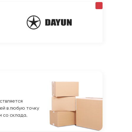
ствляется
ей в любую точку
м со склада.