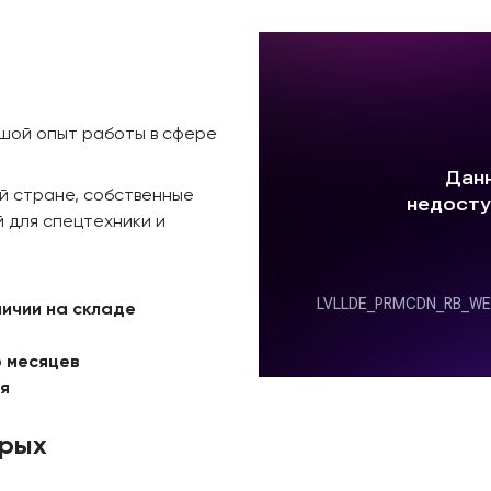
ьшой опыт работы в сфере
й стране, собственные
 для спецтехники и
личии на складе
6 месяцев
ая
орых