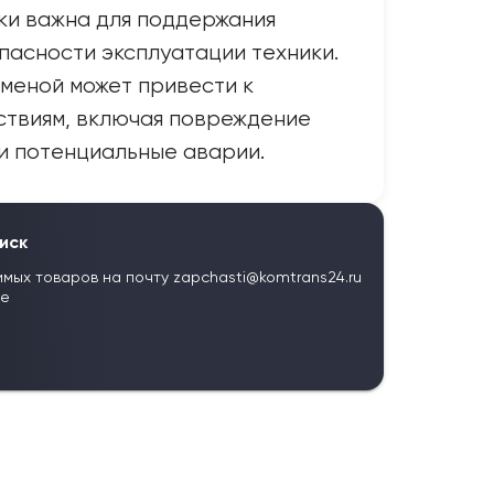
ки важна для поддержания
пасности эксплуатации техники.
меной может привести к
ствиям, включая повреждение
и потенциальные аварии.
иск
имых товаров на почту
zapchasti@komtrans24.ru
те