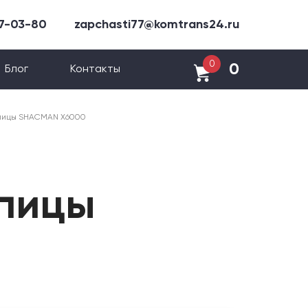
47-03-80
zapchasti77@komtrans24.ru
0
0
Блог
Контакты
упицы SHACMAN X6000
упицы