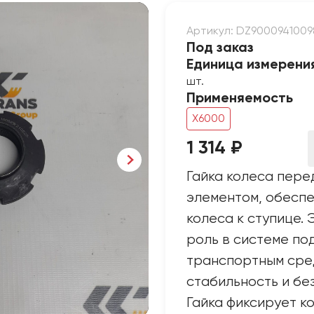
Артикул: DZ9000941009
Под заказ
Единица измерени
шт.
Применяемость
X6000
1 314 ₽
Гайка колеса пере
элементом, обесп
колеса к ступице.
роль в системе по
транспортным сред
стабильность и бе
Гайка фиксирует к