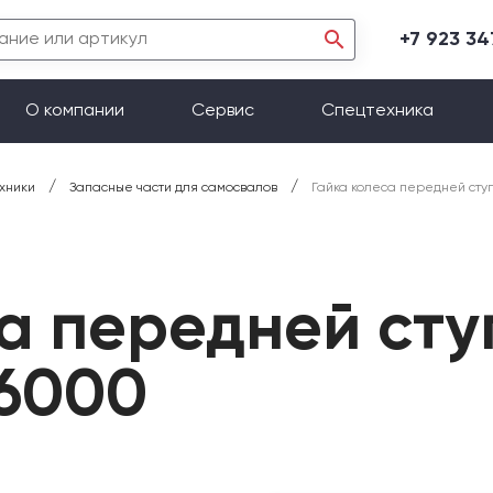
+7 923 3
О компании
Сервис
Спецтехника
/
/
хники
Запасные части для самосвалов
Гайка колеса передней ст
са передней ст
6000