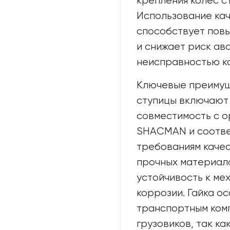
крепления колес с
Использование кач
способствует пов
и снижает риск ав
неисправностью к
Ключевые преимущ
ступицы включают
совместимость с 
SHACMAN и соотве
требованиям качес
прочных материало
устойчивость к ме
коррозии. Гайка о
транспортным ком
грузовиков, так к