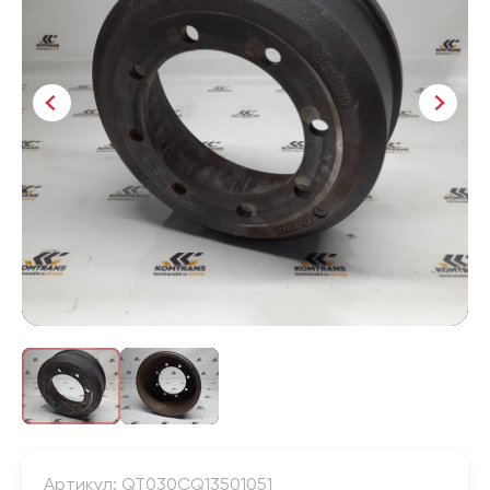
Артикул: QT030CQ13501051